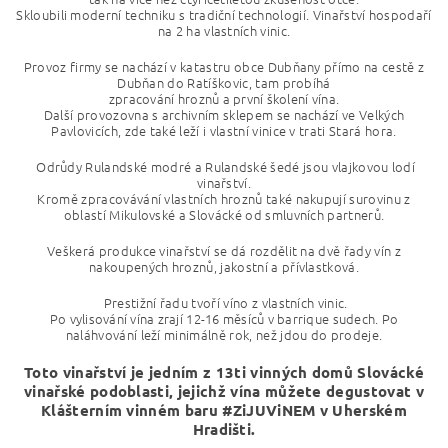
Skloubili moderní techniku s tradiční technologií.
Vinařství hospodaří
na 2 ha vlastních vinic.
Provoz firmy se nachází v katastru obce Dubňany přímo na cestě z
Dubňan do Ratíškovic, tam probíhá
zpracování hroznů a první školení vína.
Další provozovna s archivním sklepem se nachází ve Velkých
Pavlovicích, zde také leží i vlastní vinice v trati Stará hora.
Odrůdy Rulandské modré a Rulandské šedé jsou vlajkovou lodí
vinařství.
Kromě zpracovávání vlastních hroznů také nakupují surovinu z
oblastí Mikulovské a Slovácké od smluvních partnerů.
Veškerá produkce vinařství se dá rozdělit na dvě řady vín z
nakoupených hroznů, jakostní a přívlastková.
Prestižní řadu tvoří víno z vlastních vinic.
Po vylisování vína zrají 12-16 měsíců v barrique sudech.
Po
naláhvování leží minimálně rok, než jdou do prodeje.
Toto vinařství je jedním z 13ti vinných domů Slovácké
vinařské podoblasti, jejichž vína můžete degustovat v
Klášterním vinném baru #ZiJUViNEM v Uherském
Hradišti.