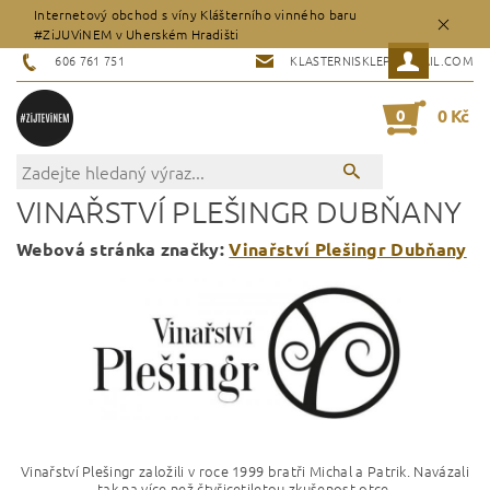
Internetový obchod s víny Klášterního vinného baru
#ZiJUViNEM v Uherském Hradišti
606 761 751
KLASTERNISKLEP@GMAIL.COM
0
0 Kč
VINAŘSTVÍ PLEŠINGR DUBŇANY
Webová stránka značky:
Vinařství Plešingr Dubňany
Vinařství Plešingr založili v roce 1999 bratři Michal a Patrik. Navázali
tak na více než čtyřicetiletou zkušenost otce.