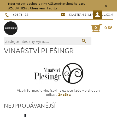
Internetový obchod s víny Klášterního vinného baru
#ZiJUViNEM v Uherském Hradišti
606 761 751
KLASTERNISKLEP@GMAIL.COM
0
0 Kč
VINAŘSTVÍ PLEŠINGR
Více informací o vinařství naleznete i zde v e-shopu v
odkazu
Značky
.
NEJPRODÁVANĚJŠÍ