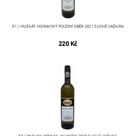
01 / MUŠKÁT MORAVSKÝ POZDNÍ SBĚR 2021 SUCHÉ VAĎURA
220 Kč
07 / RYZLINK RÝNSKÝ JAKOSTNÍ 2020 SUCHÉ VAĎURA