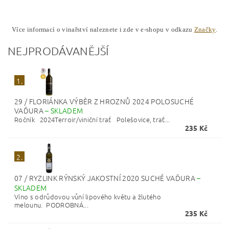
Více informací o vinařství naleznete i zde v e-shopu v odkazu
Značky
.
NEJPRODÁVANĚJŠÍ
1.
29 / FLORIÁNKA VÝBĚR Z HROZNŮ 2024 POLOSUCHÉ
VAĎURA
–
SKLADEM
Ročník 2024Terroir/viniční trať Polešovice, trať...
235 Kč
2.
07 / RYZLINK RÝNSKÝ JAKOSTNÍ 2020 SUCHÉ VAĎURA
–
SKLADEM
Víno s odrůdovou vůní lipového květu a žlutého
melounu. PODROBNÁ...
235 Kč