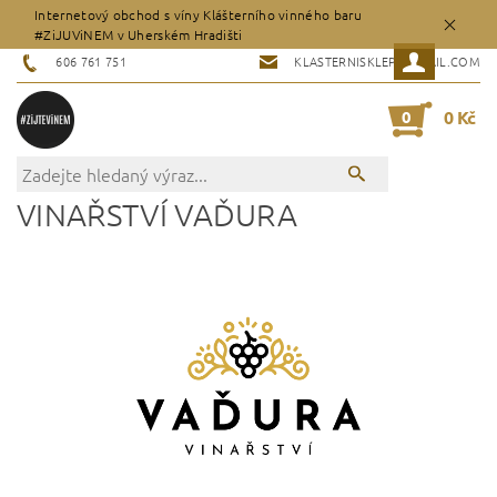
Internetový obchod s víny Klášterního vinného baru
#ZiJUViNEM v Uherském Hradišti
606 761 751
KLASTERNISKLEP@GMAIL.COM
0
0 Kč
VINAŘSTVÍ VAĎURA