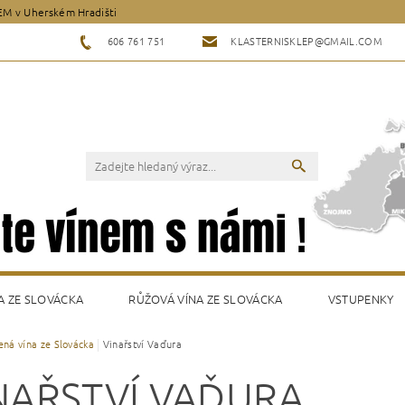
EM v Uherském Hradišti
606 761 751
KLASTERNISKLEP@GMAIL.COM
A ZE SLOVÁCKA
RŮŽOVÁ VÍNA ZE SLOVÁCKA
VSTUPENKY
ená vína ze Slovácka
Vinařství Vaďura
Y
NAŘSTVÍ VAĎURA