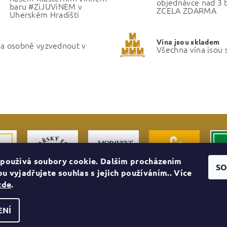
objednávce nad 3 t
baru #ZiJUViNEM v
ZCELA ZDARMA
Uherském Hradišti
Vína jsou skladem
ma osobně vyzvednout v
Všechna vína jsou
používá soubory cookie. Dalším procházením
SO
u vyjadřujete souhlas s jejich používáním.. Více
zde
.
ENÍ
ní cookies