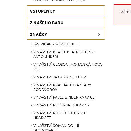
VSTUPENKY
Zázna
Z NAŠEHO BARU
ZNAČKY
B\V VINAŘSTVÍ MILOTICE
VINAŘSTVÍ BLATEL BLATNICE P. SV.
ANTONÍNKEM
VINAŘSTVÍ GLOSOVI MORAVSKÁ NOVÁ
VES
VINAŘSTVÍ JAKUBÍK ZLECHOV
VINAŘSTVÍ KRÁSNÁ HORA STARÝ
PODDVOROV
VINAŘSTVÍ PAVEL BINDER RAKVICE
VINAŘSTVÍ PLEŠINGR DUBŇANY
VINAŘSTVÍ ROCHŮZ UHERSKÉ
HRADIŠTĚ
VINAŘSTVÍ ŠOMAN DOLNÍ
DUNAJOVICE