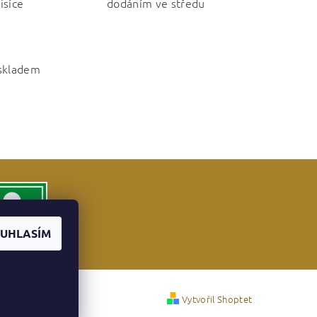
isíce
dodáním ve středu
 skladem
UHLASÍM
Vytvořil Shoptet