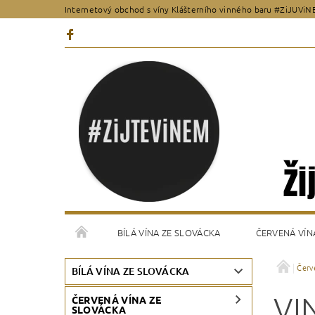
Internetový obchod s víny Klášterního vinného baru #ZiJUViN
BÍLÁ VÍNA ZE SLOVÁCKA
ČERVENÁ VÍN
Červ
VŠEOBECNÉ OBCHODNÍ PODMÍNKY
KONTAKT
BÍLÁ VÍNA ZE SLOVÁCKA
VI
ČERVENÁ VÍNA ZE
SLOVÁCKA