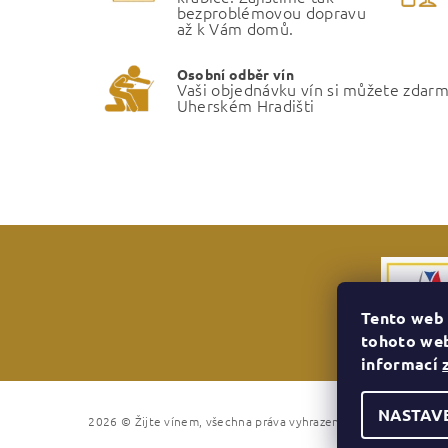
bezproblémovou dopravu
až k Vám domů.
Osobní odběr vín
Vaši objednávku vín si můžete zdar
Uherském Hradišti
Tento web 
tohoto web
informací
NASTAV
Upravit nastave
2026 © Žijte vínem, všechna práva vyhrazena