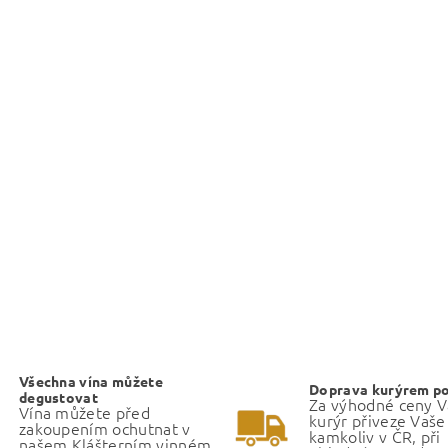
Všechna vína můžete
Doprava kurýrem p
degustovat
Za výhodné ceny 
Vína můžete před
kurýr přiveze Vaše
zakoupením ochutnat v
kamkoliv v ČR, při
našem Klášterním vinném