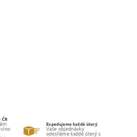
o ČR
Vám
Expedujeme každé úterý
 víno
Vaše objednávky
odesíláme každé úterý s