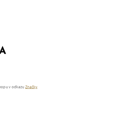
-shopu v odkazu
Značky
.