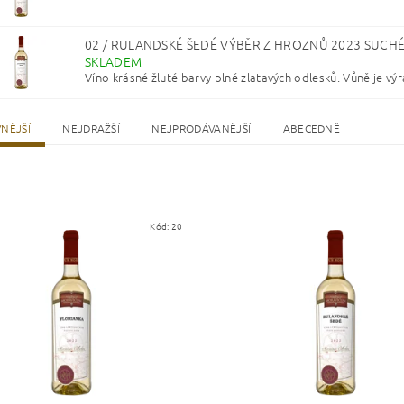
02 / RULANDSKÉ ŠEDÉ VÝBĚR Z HROZNŮ 2023 SUC
SKLADEM
Víno krásné žluté barvy plné zlatavých odlesků. Vůně je výra
NĚJŠÍ
NEJDRAŽŠÍ
NEJPRODÁVANĚJŠÍ
ABECEDNĚ
Kód:
20