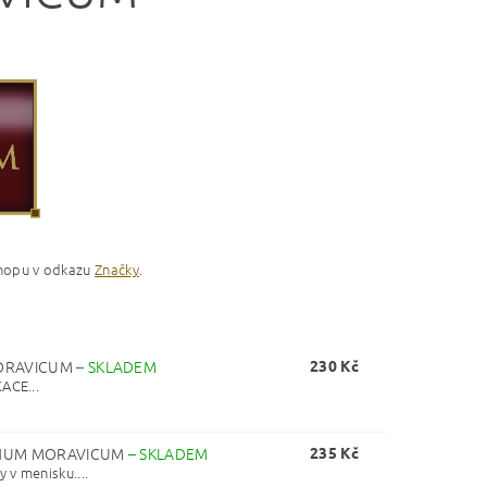
-shopu v odkazu
Značky
.
MORAVICUM
–
SKLADEM
230 Kč
ACE...
VINUM MORAVICUM
–
SKLADEM
235 Kč
 v menisku....