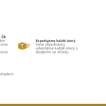
o ČR
Vám
Expedujeme každé úterý
 víno
Vaše objednávky
odesíláme každé úterý s
isíce
dodáním ve středu
 skladem