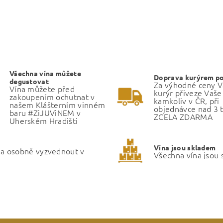
Všechna vína můžete
Doprava kurýrem p
degustovat
Za výhodné ceny 
Vína můžete před
kurýr přiveze Vaše
zakoupením ochutnat v
kamkoliv v ČR, při
našem Klášterním vinném
objednávce nad 3 t
baru #ZiJUViNEM v
ZCELA ZDARMA
Uherském Hradišti
Vína jsou skladem
ma osobně vyzvednout v
Všechna vína jsou