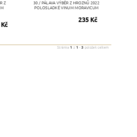
R Z
30 / PÁLAVA VÝBĚR Z HROZNŮ 2022
UM
POLOSLADKÉ VINUM MORAVICUM
235 Kč
 Kč
Stránka
1
z
1
-
3
položek celkem