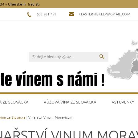
EM v Uherském Hradišti
606 761 751
KLASTERNISKLEP@GMAIL.COM
A ZE SLOVÁCKA
RŮŽOVÁ VÍNA ZE SLOVÁCKA
VSTUPENKY
 vína ze Slovácka
Vinařství Vinum Moravicum
Y
NAŘSTVÍ VINUM MOR