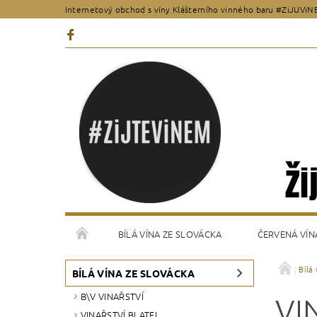
Internetový obchod s víny Klášterního vinného baru #ZiJUViN
BÍLÁ VÍNA ZE SLOVÁCKA
ČERVENÁ VÍN
Bílá
VŠEOBECNÉ OBCHODNÍ PODMÍNKY
KONTAKT
BÍLÁ VÍNA ZE SLOVÁCKA
B\V VINAŘSTVÍ
VI
VINAŘSTVÍ BLATEL