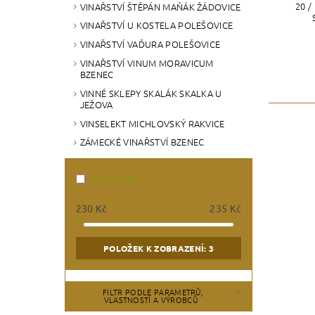
20 /
VINAŘSTVÍ ŠTĚPÁN MAŇÁK ŽÁDOVICE
VINAŘSTVÍ U KOSTELA POLEŠOVICE
VINAŘSTVÍ VAĎURA POLEŠOVICE
VINAŘSTVÍ VINUM MORAVICUM
BZENEC
VINNÉ SKLEPY SKALÁK SKALKA U
JEŽOVA
VINSELEKT MICHLOVSKÝ RAKVICE
ZÁMECKÉ VINAŘSTVÍ BZENEC
NA SKLADĚ
230
Kč
235
Kč
POLOŽEK K ZOBRAZENÍ:
3
FILTR PODLE PARAMETRŮ,
VLASTNOSTÍ A VÝROBCŮ