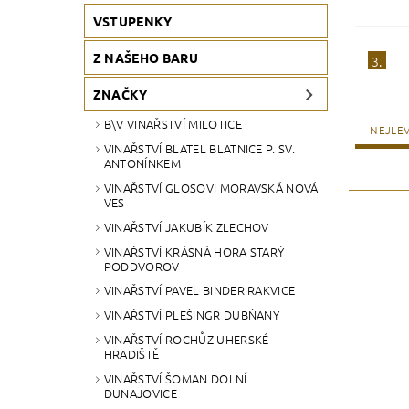
VSTUPENKY
Z NAŠEHO BARU
3.
ZNAČKY
B\V VINAŘSTVÍ MILOTICE
NEJLEV
VINAŘSTVÍ BLATEL BLATNICE P. SV.
ANTONÍNKEM
VINAŘSTVÍ GLOSOVI MORAVSKÁ NOVÁ
VES
VINAŘSTVÍ JAKUBÍK ZLECHOV
VINAŘSTVÍ KRÁSNÁ HORA STARÝ
PODDVOROV
VINAŘSTVÍ PAVEL BINDER RAKVICE
VINAŘSTVÍ PLEŠINGR DUBŇANY
VINAŘSTVÍ ROCHŮZ UHERSKÉ
HRADIŠTĚ
VINAŘSTVÍ ŠOMAN DOLNÍ
DUNAJOVICE