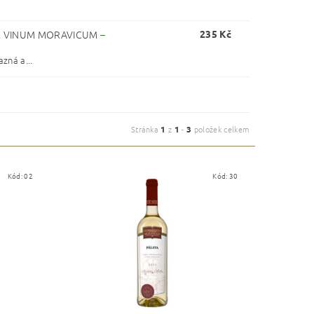
HÉ VINUM MORAVICUM
–
235 Kč
zná a...
Stránka
1
z
1
-
3
položek celkem
Kód:
02
Kód:
30