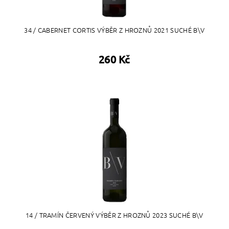
34 / CABERNET CORTIS VÝBĚR Z HROZNŮ 2021 SUCHÉ B\V
260 Kč
14 / TRAMÍN ČERVENÝ VÝBĚR Z HROZNŮ 2023 SUCHÉ B\V