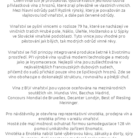
Cílem vinařství je produkovat vysoce kvalitní jednoodrůdová
přívlastková vína z hroznů, které zrají převážně ve vlastních vinicích.
Mezi hlavní odrůdy patří Ryzlink rýnský, který je považován za
vlajkovou loď vinařství,
a dále pak červené odrůdy.
Vinařství se pyšní vinicemi o rozloze 79 ha, které se nacházejí ve
viničních tratích Hrubé pole, Náklo, Úlehle, Moštensko a U Sýpky
ve Slovácké vinařské podoblasti. Tyto vinice jsou vhodné pro
pěstování jak bílých,
tak modrých odrůd vinné révy.
Vinařství se řídí principy integrované produkce šetrné k životnímu
prostředí. Při výrobě vína využívá moderní technologie a metody
jako je kryomacerace. Nejlepší vína jsou zušlechťována v
nejkvalitnějších francouzských dubových sudech,
přičemž do sudů přichází pouze víno ze špičkových hroznů.
Zde se
víno obohacuje o dokonalejší strukturu,
rovnováhu a plnější chuť.
Vína z B\V vinařství jsou vysoce oceňována na mezinárodních
soutěžích vín. Mundus Vini, Bacchus Madrid,
Concours Mondial de Bruxelles, Decanter Londýn, Best of Riesling
Meininger.
Pro návštěvníky je otevřena reprezentativní vinotéka, prodejna vín a
enotéka přímo v areálu vinařství.
Hosté zde mají možnost ochutnat formou samodegustace 128 vín
pomocí unikátního zařízení Enomatic.
Vinotéka a Enotéka nabízí také výběrovou kávu, zákusky
a dorty, sýry