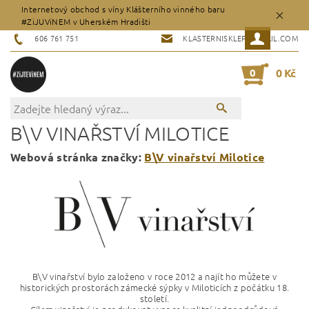
Internetový obchod s víny Klášterního vinného baru
#ZiJUViNEM v Uherském Hradišti
606 761 751
KLASTERNISKLEP@GMAIL.COM
0
0 Kč
B\V VINAŘSTVÍ MILOTICE
Webová stránka značky:
B\V vinařství Milotice
B\V vinařství bylo založeno v roce 2012 a najít ho můžete
v
historických prostorách zámecké sýpky v Miloticích z počátku 18.
století.