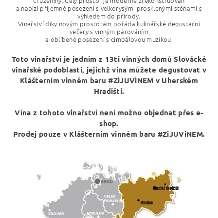
či uzeniny. Celý prostor je moderně zrekonstruován
a nabízí příjemné posezení s velkorysými prosklenými stěnami s
výhledem do přírody.
Vinařství díky novým prostorám pořádá kulinářské degustační
večery
s vinným párováním
a oblíbené posezení s cimbálovou muzikou.
Toto vinařství je jedním z 13ti vinných domů Slovácké
vinařské podoblasti, jejichž vína můžete degustovat v
Klášterním vinném baru
#ZiJUViNEM
v Uherském
Hradišti.
Vína z tohoto vinařství není možno objednat přes e-
shop.
Prodej pouze v Klášterním vinném baru #ZiJUViNEM.