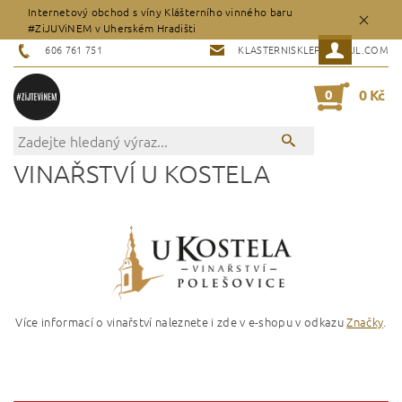
Internetový obchod s víny Klášterního vinného baru
#ZiJUViNEM v Uherském Hradišti
606 761 751
KLASTERNISKLEP@GMAIL.COM
0
0 Kč
VINAŘSTVÍ U KOSTELA
Více informací o vinařství naleznete i zde v e-shopu v odkazu
Značky
.