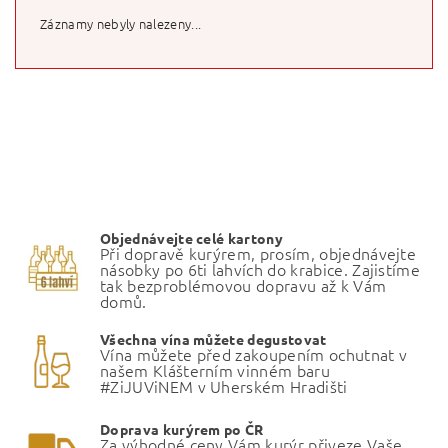
Záznamy nebyly nalezeny...
Objednávejte celé kartony
Při dopravě kurýrem, prosím, objednávejte
násobky po 6ti lahvích do krabice. Zajistíme
tak bezproblémovou dopravu až k Vám
domů.
Všechna vína můžete degustovat
Vína můžete před zakoupením ochutnat v
našem Klášterním vinném baru
#ZiJUViNEM v Uherském Hradišti
Doprava kurýrem po ČR
Za výhodné ceny Vám kurýr přiveze Vaše