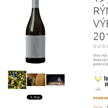
RÝ
VÝ
20
Víno má 
dubovýc
potenciá
PODROB
Šarže