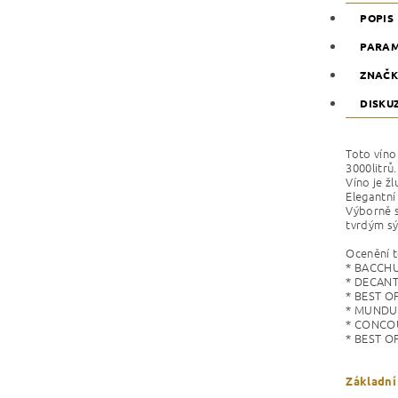
POPIS
PARA
ZNAČ
DISKU
Toto vín
3000litrů.
Víno je ž
Elegantní 
Výborně s
tvrdým s
Ocenění t
* BACCHU
* DECANT
* BEST O
* MUNDUS
* CONCOU
* BEST O
Základní