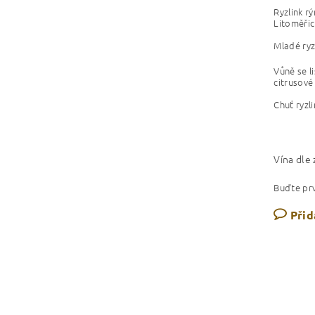
Ryzlink r
Litoměřic
Mladé ryzl
Vůně se li
citrusové
Chuť ryzl
Vína dle
Buďte prv
Přid