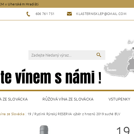
EM v Uherském Hradišti
606 761 751
KLASTERNISKLEP@GMAIL.COM
A ZE SLOVÁCKA
RŮŽOVÁ VÍNA ZE SLOVÁCKA
VSTUPENKY
 vína ze Slovácka
19 / Ryzlink Rýnský RESERVA výběr z hroznů 2019 suché B\V
Y
19