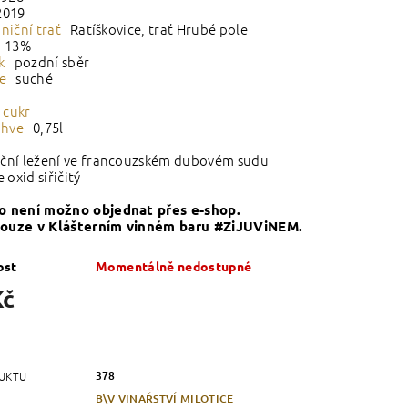
2019
iniční trať
Ratíškovice, trať Hrubé pole
13
%
ek
pozdní sběr
ie
suché
 cukr
áhve
0,75l
íční ležení ve francouzském dubovém sudu
oxid siřičitý
o není možno objednat přes e-shop.
pouze v Klášterním vinném baru #ZiJUViNEM.
ost
Momentálně nedostupné
Kč
378
UKTU
B\V VINAŘSTVÍ MILOTICE