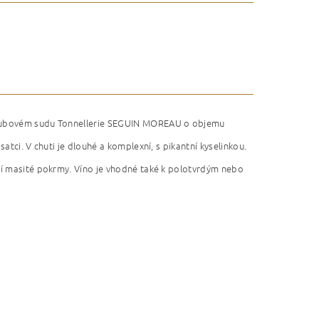
m dubovém sudu Tonnellerie SEGUIN MOREAU o objemu
atci. V chuti je dlouhé a komplexní, s pikantní kyselinkou.
ší masité pokrmy. Víno je vhodné také k polotvrdým nebo