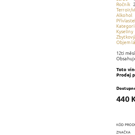
Ročník
Terroir/v
Alkohol
Přívlast
Kategor
Kyseliny
Zbytkový
Objem l
12ti měs
Obsahuje 
Toto vín
Prodej 
Dostupn
440 
KÓD PROD
ZNAČKA