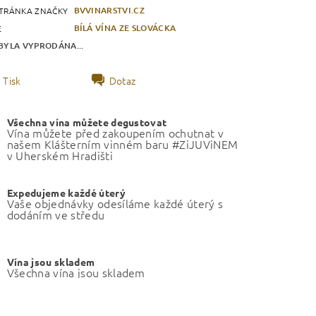
BVVINARSTVI.CZ
TRÁNKA ZNAČKY
BÍLÁ VÍNA ZE SLOVÁCKA
E
BYLA VYPRODÁNA...
Tisk
Dotaz
Všechna vína můžete degustovat
Vína můžete před zakoupením ochutnat v
našem Klášterním vinném baru #ZiJUViNEM
v Uherském Hradišti
Expedujeme každé úterý
Vaše objednávky odesíláme každé úterý s
dodáním ve středu
Vína jsou skladem
Všechna vína jsou skladem