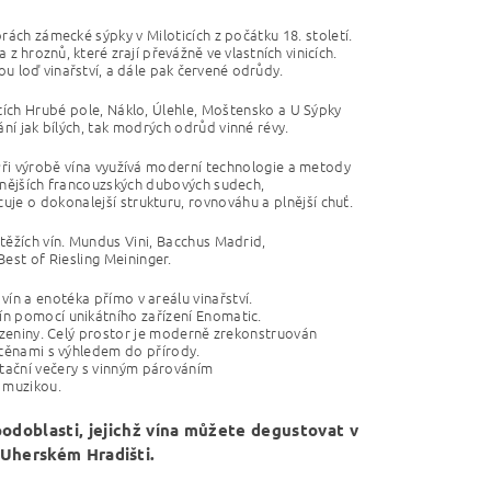
orách zámecké sýpky v Miloticích z počátku 18. století.
z hroznů, které zrají převážně ve vlastních vinicích.
ou loď vinařství,
a dále pak červené odrůdy.
ratích Hrubé pole, Náklo, Úlehle, Moštensko a U Sýpky
í jak bílých,
tak modrých odrůd vinné révy.
 Při výrobě vína využívá moderní technologie a metody
itnějších francouzských dubových sudech,
uje o dokonalejší strukturu,
rovnováhu a plnější chuť.
těžích vín. Mundus Vini, Bacchus Madrid,
est of Riesling Meininger.
vín a enotéka přímo v areálu vinařství.
 pomocí unikátního zařízení Enomatic.
 uzeniny. Celý prostor je moderně zrekonstruován
stěnami s výhledem do přírody.
tační večery
s vinným párováním
 muzikou.
podoblasti, jejichž vína můžete degustovat v
Uherském Hradišti.