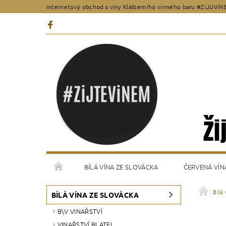
Internetový obchod s víny Klášterního vinného baru #ZiJUViN
BÍLÁ VÍNA ZE SLOVÁCKA
ČERVENÁ VÍN
Bílá
VŠEOBECNÉ OBCHODNÍ PODMÍNKY
KONTAKT
BÍLÁ VÍNA ZE SLOVÁCKA
B\V VINAŘSTVÍ
VINAŘSTVÍ BLATEL