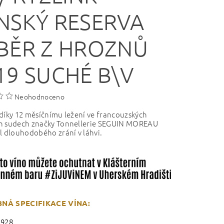
NSKÝ RESERVA
BĚR Z HROZNŮ
19 SUCHÉ B\V
Neohodnoceno
díky 12 měsíčnímu ležení ve francouzských
h sudech značky Tonnellerie SEGUIN MOREAU
l dlouhodobého zrání v láhvi.
NÁ SPECIFIKACE VÍNA:
1928