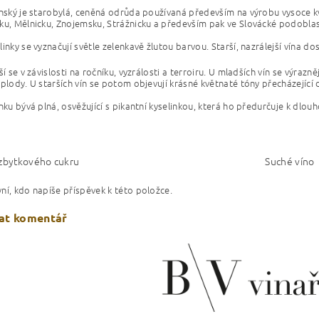
ýnský je starobylá, ceněná odrůda používaná především na výrobu vysoce kv
ku, Mělnicku, Znojemsku, Strážnicku a především pak ve Slovácké podoblas
inky se vyznačují světle zelenkavě žlutou barvou. Starší, nazrálejší vína do
ší se v závislosti na ročníku, vyzrálosti a terroiru. U mladších vín se výra
 plody. U starších vín se potom objevují krásné květnaté tóny přecházející
inku bývá plná, osvěžující s pikantní kyselinkou, která ho předurčuje k dlo
 zbytkového cukru
Suché víno
ní, kdo napíše příspěvek k této položce.
at komentář