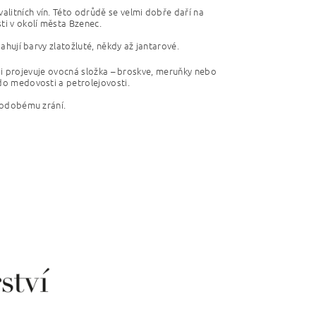
alitních vín. Této odrůdě se velmi dobře daří na
ti v okolí města Bzenec.
sahují barvy zlatožluté, někdy až jantarové.
zněji projevuje ovocná složka – broskve, meruňky nebo
 do medovosti a petrolejovosti.
uhodobému zrání.