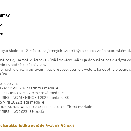
METRY
KA
ZE
o bylo školeno 12 měsíců na jemných kvasničných kalech ve francouzské
luté bravy. Jemná květinová vůně lipového květu je doplněna rozkvetlými kos
víno vhodné k ležení v lahvi.
e hodí k lehkým úpravám ryb, drůbeže, stejně skvěle také doplňuje tučněj
ýrům.
ohoto vína:
S MADRID 2022 stříbrná medaile
ER LONDÝN 2022 bronzová medaile
F RIESLING MEININGER 2022 medaile 88
 VINI 2022 zlatá medaile
RS MONDIAL DE BRUXELLES 2023 stříbrná medaile
F RIESLING 2023 89 bodů
 charakteristika odrůdy Ryzlink Rýnský