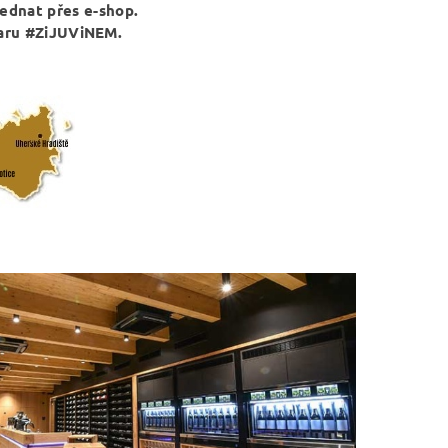
jednat přes e-shop.
baru #ZiJUViNEM.