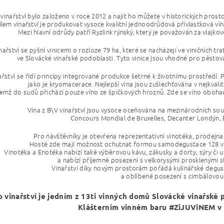
 vinařství bylo založeno v roce 2012 a najít ho můžete
v historických prost
ílem vinařství je produkovat vysoce kvalitní jednoodrůdová přívlastková vína 
Mezi hlavní odrůdy patří Ryzlink rýnský, který je považován za vlajkov
nařství se pyšní vinicemi o rozloze 79 ha, které se nacházejí ve viničních t
ve Slovácké vinařské podoblasti. Tyto vinice jsou vhodné pro pěstován
ařství se řídí principy integrované produkce šetrné k životnímu prostředí.
jako je kryomacerace. Nejlepší vína jsou zušlechťována v nejkval
čemž do sudů přichází pouze víno ze špičkových hroznů.
Zde se víno obohac
Vína z B\V vinařství jsou vysoce oceňována na mezinárodních sou
Concours Mondial de Bruxelles, Decanter Londýn, B
Pro návštěvníky je otevřena reprezentativní vinotéka, prodejna 
Hosté zde mají možnost ochutnat formou samodegustace 128 vín
Vinotéka a Enotéka nabízí také výběrovou kávu, zákusky
a dorty, sýry či
a nabízí příjemné posezení s velkorysými prosklenými 
Vinařství díky novým prostorám pořádá kulinářské degus
a oblíbené posezení s cimbálovou
o vinařství je jedním z 13ti vinných domů Slovácké vinařské 
Klášterním vinném baru
#ZiJUViNEM
v 