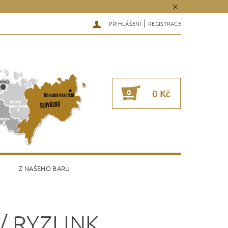
|
PŘIHLÁŠENÍ
REGISTRACE
0
0 Kč
Z NAŠEHO BARU
 / RYZLINK