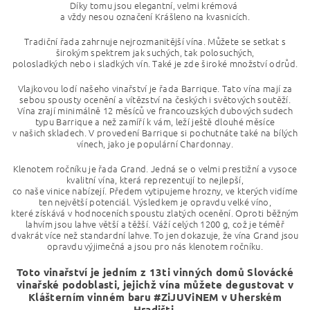
Díky tomu jsou elegantní, velmi krémová
a vždy nesou označení Krášleno na kvasnicích.
Tradiční řada zahrnuje nejrozmanitější vína. Můžete se setkat s
širokým spektrem jak suchých, tak polosuchých,
polosladkých nebo i sladkých vín. Také je zde široké množství odrůd.
Vlajkovou lodí našeho vinařství je řada Barrique. Tato vína mají za
sebou spousty ocenění a vítězství na českých i světových soutěží.
Vína zrají minimálně 12 měsíců ve francouzských dubových sudech
typu Barrique a než zamíří k vám, leží ještě dlouhé měsíce
v našich skladech. V provedení Barrique si pochutnáte také na bílých
vínech, jako je populární Chardonnay.
Klenotem ročníku je řada Grand. Jedná se o velmi prestižní a vysoce
kvalitní vína, která reprezentují to nejlepší,
co naše vinice nabízejí. Předem vytipujeme hrozny,
ve kterých vidíme
ten největší potenciál. Výsledkem je opravdu velké víno,
které získává v hodnoceních spoustu zlatých ocenění. Oproti běžným
lahvím jsou lahve
větší a těžší. Váží celých 1200 g, což je téměř
dvakrát více než standardní lahve. To jen dokazuje, že vína Grand jsou
opravdu výjimečná
a jsou pro nás klenotem ročníku.
Toto vinařství je jedním z 13ti vinných domů Slovácké
vinařské podoblasti, jejichž vína můžete degustovat v
Klášterním vinném baru #ZiJUViNEM v Uherském
Hradišti.