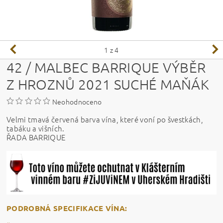
1
z 4
42 / MALBEC BARRIQUE VÝBĚR
Z HROZNŮ 2021 SUCHÉ MAŇÁK
Neohodnoceno
Velmi tmavá červená barva vína, které voní po švestkách,
tabáku a višních.
ŘADA BARRIQUE
PODROBNÁ SPECIFIKACE VÍNA: