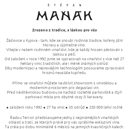
Zrozeno z tradice, s láskou pro vás
Žádovice u Kyjova - tam, kde se snoubí rodinná tradice, kořeny jižní
Moravy a výjimečné víno.
Vítejte v našem rodinném vinařství, kde je
každý hrozen pěstován s
láskou a péčí.
Od založení v roce 1992 jsme se vypracovali
na vinařství s více než 27
hektary vinic
tradičních, ale i méně známých odrůd.
Díky modernizaci a nejnovějším technologiím posouváme zpracování
hroznů neustále kupředu.
Přímo ve vinařství můžete navštívit showroom
s vinotékou a
moderním prostorem pro degustaci vín.
Před návštěvnickou budovou se nachází rozlehlé parkoviště a čtyři
parkovací místa pro obytné vozy či karavany.
● založení roku 1992
● 27 ha vinic
● 35 odrůd
● 250 000 lahví ročně
Řadou Terroir představujeme jedny z nejznámějších vinařských
oblastí a tratí, ze kterých právě pro vás vyrábíme exkluzivní vína.
Ta zrála po dobu minimálně 6 měsíců na jemných kvasničných kalech.