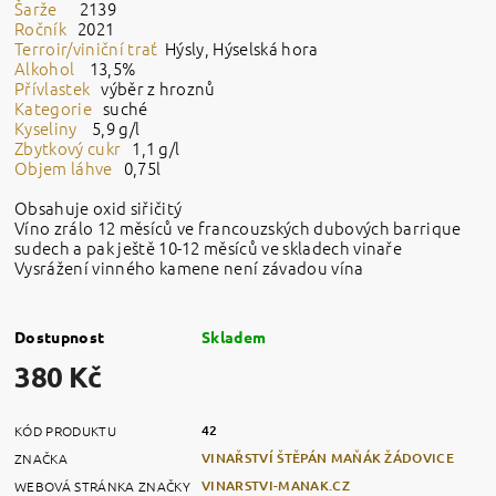
Šarže
2139
Ročník
2021
Terroir/viniční trať
Hýsly, Hýselská hora
Alkohol
13,5
%
Přívlastek
výběr z hroznů
Kategorie
suché
Kyseliny
5,9 g/l
Zbytkový cukr
1,1
g/l
Objem láhve
0,75l
Obsahuje oxid siřičitý
Víno zrálo 12 měsíců ve francouzských dubových barrique
sudech a pak ještě 10-12 měsíců ve skladech vinaře
Vysrážení vinného kamene není závadou vína
Dostupnost
Skladem
380 Kč
42
KÓD PRODUKTU
VINAŘSTVÍ ŠTĚPÁN MAŇÁK ŽÁDOVICE
ZNAČKA
VINARSTVI-MANAK.CZ
WEBOVÁ STRÁNKA ZNAČKY