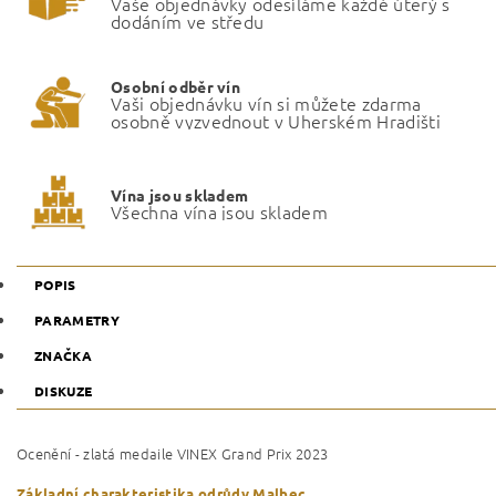
Vaše objednávky odesíláme každé úterý s
dodáním ve středu
Osobní odběr vín
Vaši objednávku vín si můžete zdarma
osobně vyzvednout v Uherském Hradišti
Vína jsou skladem
Všechna vína jsou skladem
POPIS
PARAMETRY
ZNAČKA
DISKUZE
Ocenění - zlatá medaile VINEX Grand Prix 2023
Základní charakteristika odrůdy Malbec