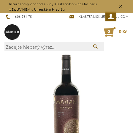
Internetový obchod s víny Klášterního vinného baru
#ZiJUViNEM v Uherském Hradišti
606 761 751
KLASTERNISKLEP@GMAIL.COM
0
0 Kč