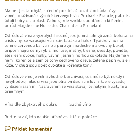
Malbec je starobylá, středně pozdní až pozdní odrůda révy
vinné, používaná k výrobě červených vín. Pochází z Francie, patrně z
údolí Loiry či z oblasti Cahors, kde vznikla spontánním křížením
odrůd Magdeleine Noire des Charentes a Prunelard.
Odrůdová vína z vyzrálých hroznů jsou jemná, ale výrazná, bohatá na
třísloviny, se vzrušující vůní slív, tabáku a fialek. Typické víno má
temně červenou barvu s purpurovým nádechem a ovocný buket,
připomínající černý rybíz, moruše, maliny, třešně, švestky, povidla,
ale i lesní ovoce, fialky, vavřín, jasmín, hořkou čokoládu. Najdeme v
něm i kořenité a zemité tóny cedrového dřeva, zelené papriky, ale i
kůže. V chuti jsou opět ovocité a kořenité tóny.
Odrůdové víno je velmi vhodné k archivaci, což může být někdy i
nevýhodou, mladší vína jsou plná tvrdších tříslovin, které vyžadují
vyhlazení zráním. Nazráváním se vína stávají tělnatými, kulatými a
příjemnými.
Vína dle zbytkového cukru
Suché víno
Buďte první, kdo napíše příspěvek k této položce.
Přidat komentář