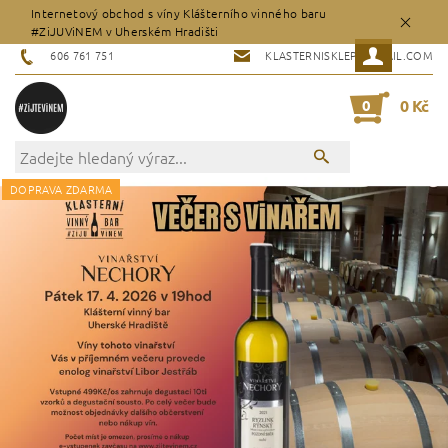
Internetový obchod s víny Klášterního vinného baru
#ZiJUViNEM v Uherském Hradišti
606 761 751
KLASTERNISKLEP@GMAIL.COM
0
0 Kč
DOPRAVA ZDARMA