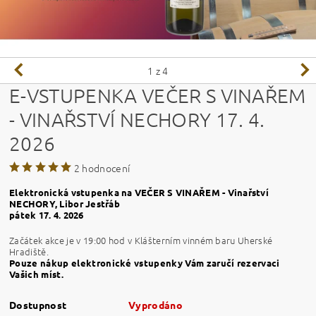
1
z 4
E-VSTUPENKA VEČER S VINAŘEM
- VINAŘSTVÍ NECHORY 17. 4.
2026
2 hodnocení
Elektronická vstupenka na VEČER S VINAŘEM - Vinařství
NECHORY, Libor Jestřáb
pátek 17. 4. 2026
Začátek akce je v 19:00 hod v Klášterním vinném baru Uherské
Hradiště.
Pouze nákup elektronické vstupenky Vám zaručí rezervaci
Vašich míst.
Dostupnost
Vyprodáno