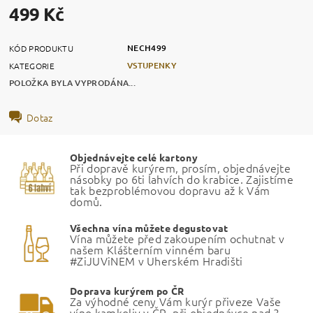
499 Kč
NECH499
KÓD PRODUKTU
VSTUPENKY
KATEGORIE
POLOŽKA BYLA VYPRODÁNA...
Dotaz
Objednávejte celé kartony
Při dopravě kurýrem, prosím, objednávejte
násobky po 6ti lahvích do krabice. Zajistíme
tak bezproblémovou dopravu až k Vám
domů.
Všechna vína můžete degustovat
Vína můžete před zakoupením ochutnat v
našem Klášterním vinném baru
#ZiJUViNEM v Uherském Hradišti
Doprava kurýrem po ČR
Za výhodné ceny Vám kurýr přiveze Vaše
víno kamkoliv v ČR, při objednávce nad 3