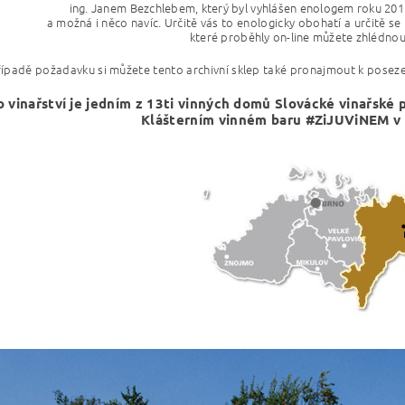
ing. Janem Bezchlebem, který byl vyhlášen enologem roku 2015
a možná i něco navíc.
Určitě vás to enologicky obohatí a určitě se
které proběhly on-line můžete zhlédnou
řípadě požadavku si můžete tento archivní sklep
také pronajmout k posezen
o vinařství je jedním z 13ti vinných domů Slovácké vinařské 
Klášterním vinném baru #ZiJUViNEM v 