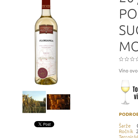
PO
SU
MO
Víno ovo
PODROB
Šarže
Ročník
Terroir/v