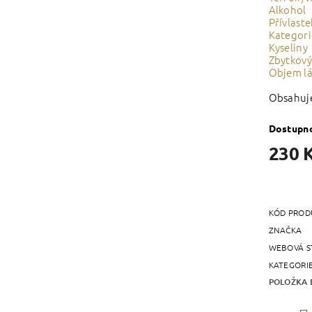
Alkohol
Přívlast
Kategor
Kyseliny
Zbytkový
Objem l
Obsahuje 
Dostupn
230 
KÓD PROD
ZNAČKA
WEBOVÁ S
KATEGORI
POLOŽKA 