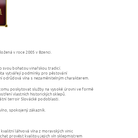
ložená v roce 2005 v Bzenci.
o svou bohatou vinařskou tradicí.
ita vytvářejí podmínky pro pěstování
tní odrůdová vína
s nezaměnitelným charakterem.
 k tomu poskytovat služby na vysoké úrovni ve formě
tření vlastních historických sklepů.
átní terroir Slovácké podoblasti.
 víno, spokojený zákazník.
valitní láhvová vína z moravských vinic
chat provést kvalitou jejich vín sklepmistrem