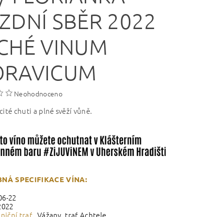
ZDNÍ SBĚR 2022
CHÉ VINUM
RAVICUM
Neohodnoceno
cité chuti a plné svěží vůně.
NÁ SPECIFIKACE VÍNA:
06-22
2022
iniční trať
Vážany, trať Achtele