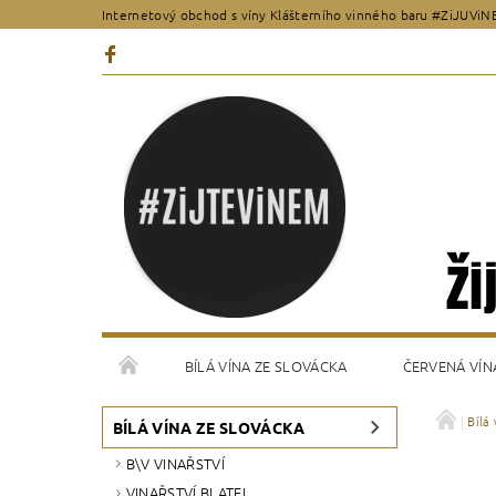
Internetový obchod s víny Klášterního vinného baru #ZiJUViN
BÍLÁ VÍNA ZE SLOVÁCKA
ČERVENÁ VÍN
Bílá
VŠEOBECNÉ OBCHODNÍ PODMÍNKY
KONTAKT
BÍLÁ VÍNA ZE SLOVÁCKA
B\V VINAŘSTVÍ
VINAŘSTVÍ BLATEL