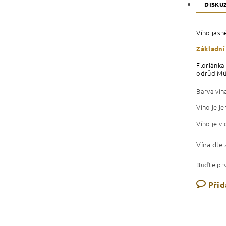
DISKU
Víno jasn
Základní
Floriánka
odrůd Mül
Barva vína
Víno je j
Víno je v
Vína dle
Buďte prv
Přid