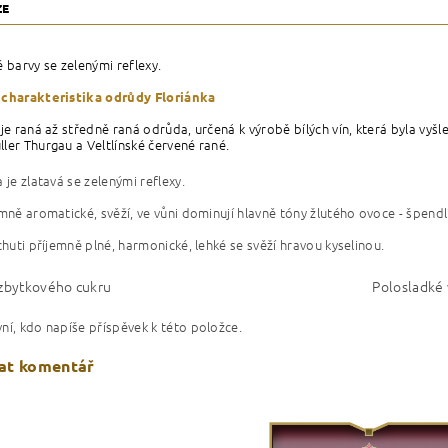
ZE
é barvy se zelenými reflexy.
 charakteristika odrůdy Floriánka
 je raná až středně raná odrůda, určená k výrobě bílých vín, která byla vyšl
ler Thurgau a Veltlínské červené rané.
 je zlatavá se zelenými reflexy.
emně aromatické, svěží, ve vůni dominují hlavně tóny žlutého ovoce - špend
 chuti příjemně plné, harmonické, lehké se svěží hravou kyselinou.
 zbytkového cukru
Polosladké 
ní, kdo napíše příspěvek k této položce.
at komentář