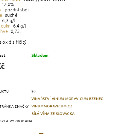
12,0%
ek
pozdní sběr
ie
suché
6,3 g/l
 cukr
6,4 g/l
áhve
0,75l
oxid siřičitý
ost
Skladem
Kč
20
UKTU
VINAŘSTVÍ VINUM MORAVICUM BZENEC
VINUMMORAVICUM.CZ
TRÁNKA ZNAČKY
BÍLÁ VÍNA ZE SLOVÁCKA
E
BYLA VYPRODÁNA...