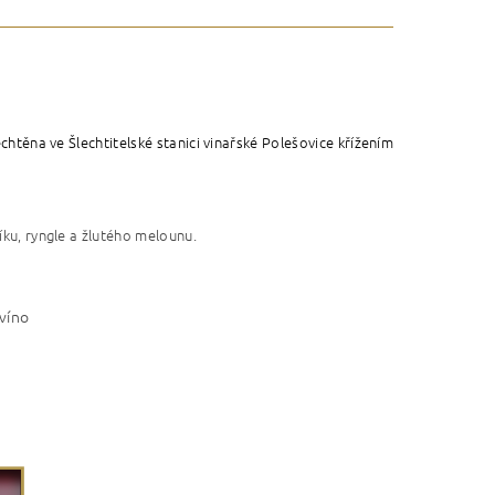
echtěna ve Šlechtitelské stanici vinařské Polešovice křížením
líku, ryngle a žlutého melounu.
víno