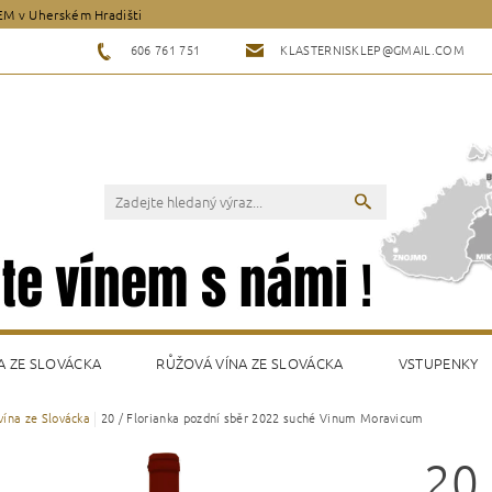
EM v Uherském Hradišti
606 761 751
KLASTERNISKLEP@GMAIL.COM
A ZE SLOVÁCKA
RŮŽOVÁ VÍNA ZE SLOVÁCKA
VSTUPENKY
 vína ze Slovácka
20 / Florianka pozdní sběr 2022 suché Vinum Moravicum
Y
20