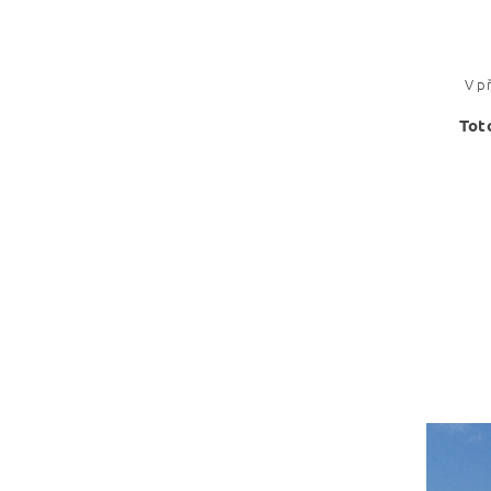
V p
Tot